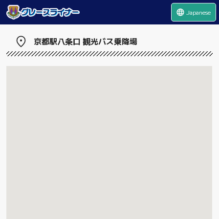
language
Japanese
京都駅八条口 観光バス乗降場