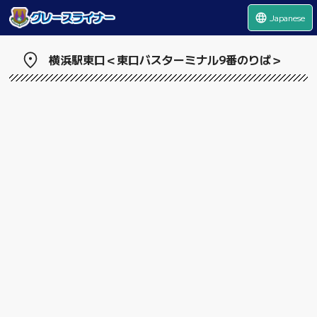
language
Japanese
横浜駅東口＜東口バスターミナル9番のりば＞