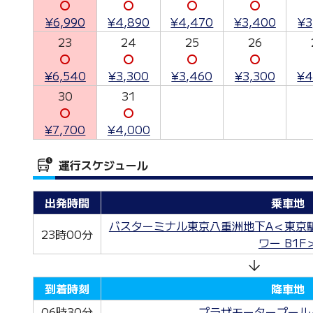
〇
〇
〇
〇
¥6,990
¥4,890
¥4,470
¥3,400
¥3
23
24
25
26
〇
〇
〇
〇
¥6,540
¥3,300
¥3,460
¥3,300
¥4
30
31
〇
〇
¥7,700
¥4,000
運行スケジュール
出発時間
乗車地
バスターミナル東京八重洲地下A＜東京
23時00分
ワー B1F
到着時刻
降車地
06時30分
プラザモータープール