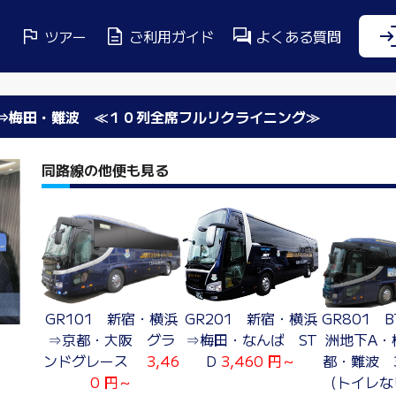
ツアー
ご利用ガイド
よくある質問
Ａ⇒梅田・難波 ≪１０列全席フルリクライニング≫
同路線の他便も見る
GR201 新宿・横浜
GR101 新宿・横浜
GR801 
⇒梅田・なんば ST
⇒京都・大阪 グラ
洲地下A・
D
3,460 円～
ンドグレース
3,46
都・難波 
0 円～
（トイレ