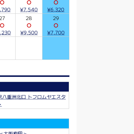
〇
〇
〇
,790
¥7,540
¥6,320
27
28
29
〇
〇
〇
,230
¥9,500
¥7,700
駅八重洲北口 トフロムヤエスタ
＞
＜大阪梅田＞