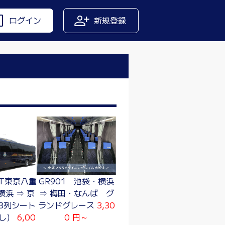
ログイン
新規登録
BT東京八重
GR901 池袋・横浜
横浜 ⇒ 京
⇒ 梅田・なんば グ
3列シート
ランドグレース
3,30
なし）
6,00
0 円～