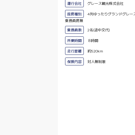
運行会社
グレース観光株式会社
座席種別
4列ゆったりグランドグレ
乗務員席無
乗務員数
2名(途中交代)
所要時間
８時間
走行距離
約520km
保険内容
対人無制限