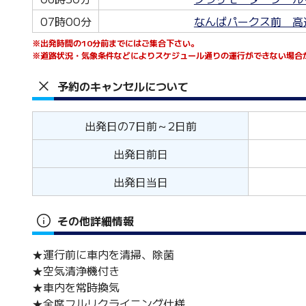
07時00分
なんばパークス前 高
※出発時間の10分前までにはご集合下さい。
※道路状況・気象条件などによりスケジュール通りの運行ができない場合
予約のキャンセルについて
出発日の7日前～2日前
出発日前日
出発日当日
その他詳細情報
★運行前に車内を清掃、除菌
★空気清浄機付き
★車内を常時換気
★全席フルリクライニング仕様