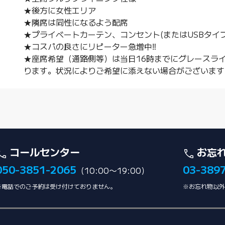
★後方に女性エリア
★隣席は同性になるよう配席
★プライベートカーテン、コンセント(またはUSBタ
★コスパの良さにリピーター急増中‼︎
★座席希望（通路側等）は当日16時までにグレースラ
ります。状況によりご希望に添えない場合がございます
コールセンター
お忘
050-3851-2065
03-389
（10:00〜19:00）
※電話でのご予約は受け付けておりません。
※お忘れ物以外