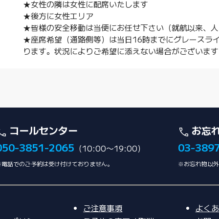
★女性の隣は女性に配席いたします
★後方に女性エリア
★皆様の安全移動は当便にお任せ下さい（就航以来、人
★座席希望（通路側等）は当日16時までにグレースラ
ります。状況によりご希望に添えない場合がございます
コールセンター
お忘
050-3851-2065
03-389
（10:00〜19:00）
※電話でのご予約は受け付けておりません。
※お忘れ物以外
ご注意事項
よくあ