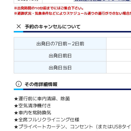
※出発時間の10分前までにはご集合下さい。
※道路状況・気象条件などによりスケジュール通りの運行ができない場合
予約のキャンセルについて
出発日の7日前～2日前
出発日前日
出発日当日
その他詳細情報
★運行前に車内清掃、除菌
★空気清浄機付き
★車内を常時換気
★全席フルリクライニング仕様
★プライベートカーテン、コンセント（またはUSB