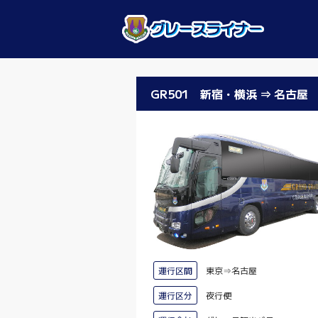
GR501 新宿・横浜 ⇒ 名
運行区間
東京⇒名古屋
運行区分
夜行便