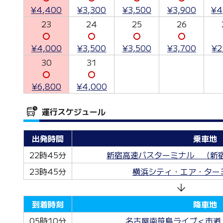
¥4,400
¥3,300
¥3,500
¥3,900
¥4
23
24
25
26
〇
〇
〇
〇
¥4,000
¥3,500
¥3,500
¥3,700
¥2
30
31
〇
〇
¥6,800
¥4,000
運行スケジュール
出発時間
乗車地
22時45分
新宿高速バスターミナル （新宿
23時45分
横浜シティ・エア・ター
到着時刻
降車地
05時10分
名古屋南笹島ライブ＜市道