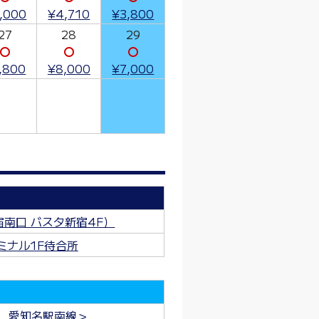
,000
¥4,710
¥3,800
27
28
29
〇
〇
〇
,800
¥8,000
¥7,000
南口 バスタ新宿4F）
ミナル1F待合所
 愛知名駅南線＞