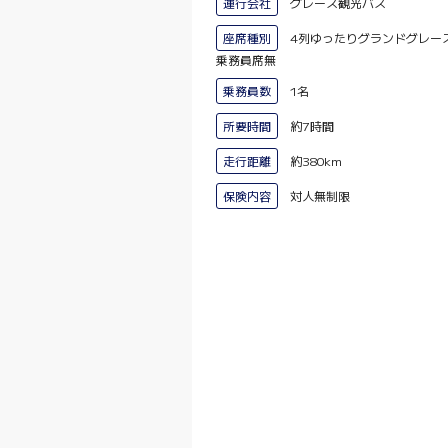
運行会社
グレース観光バス
座席種別
4列ゆったりグランドグレ
乗務員席無
乗務員数
1名
所要時間
約7時間
走行距離
約380km
保険内容
対人無制限