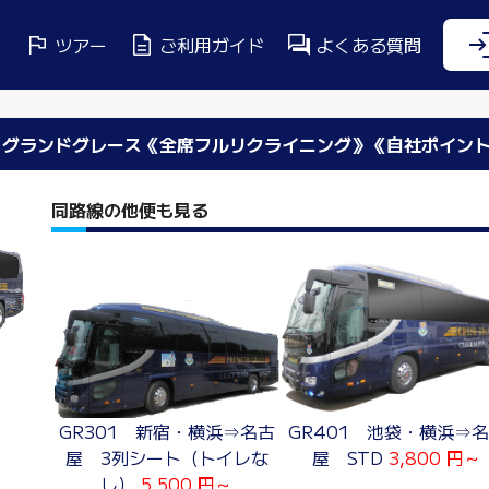
ツアー
ご利用ガイド
よくある質問
古屋 グランドグレース《全席フルリクライニング》《自社ポイン
同路線の他便も見る
GR401 池袋・横浜⇒
GR301 新宿・横浜⇒名古
屋 STD
3,800 円～
屋 3列シート（トイレな
し）
5,500 円～