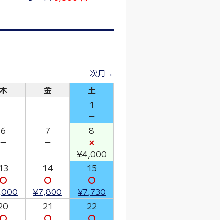
次月→
木
金
土
1
－
6
7
8
－
－
×
¥4,000
13
14
15
〇
〇
〇
,000
¥7,800
¥7,730
20
21
22
〇
〇
〇