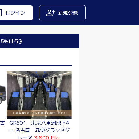
ログイン
新規登録
ト5％付与》
名古
GR601 東京八重洲地下A
⇒ 名古屋 昼便グランドグ
レース
3,800 円～